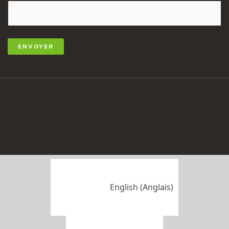
Tous droits réservés © 2026 Wes Solution |
Propulsé par Wes Solution
English
(
Anglais
)